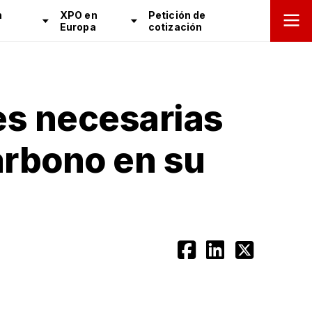
n
XPO en
Petición de
Europa
cotización
es necesarias
arbono en su