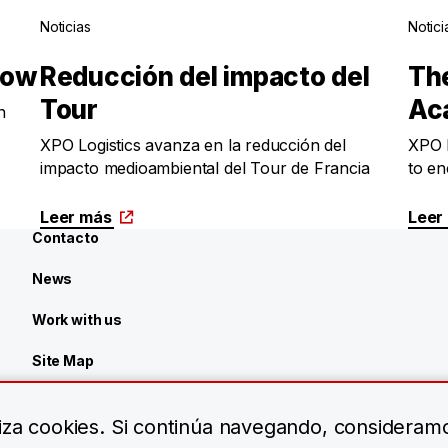
Noticias
Notici
Now
Reducción del impacto del
Th
Tour
Ac
n
XPO Logistics avanza en la reducción del
XPO 
impacto medioambiental del Tour de Francia
to en
Leer más
Leer
Contacto
News
Work with us
Site Map
Centro de recursos
iliza cookies. Si continúa navegando, consideram